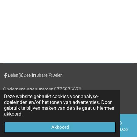
Delen
Deel
Share
Delen
Ondernemingsnummer 0775876670
Deze website gebruikt cookies voor analyse-
© 2020 - 2026 alecti.be
doeleinden en/of het tonen van advertenties. Door
Powered by
JouwWeb
gebruik te blijven maken van de site gaat u hiermee
akkoord.
Akkoord
E-mailadres
Telefoonnummer
Kaart
WhatsApp