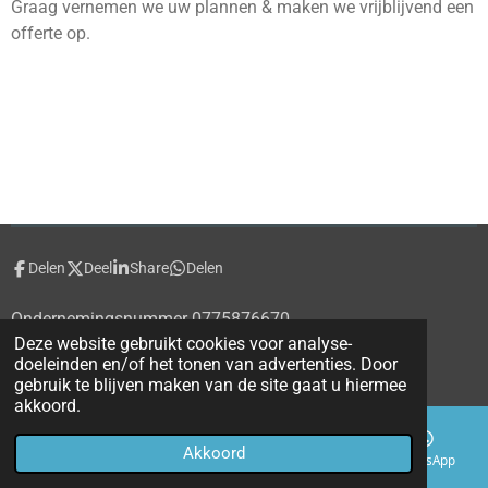
Graag vernemen we uw plannen & maken we vrijblijvend een
offerte op.
Delen
Deel
Share
Delen
Ondernemingsnummer 0775876670
Deze website gebruikt cookies voor analyse-
© 2020 - 2026 alecti.be
doeleinden en/of het tonen van advertenties. Door
Powered by
JouwWeb
gebruik te blijven maken van de site gaat u hiermee
akkoord.
Akkoord
E-mailadres
Telefoonnummer
Kaart
WhatsApp