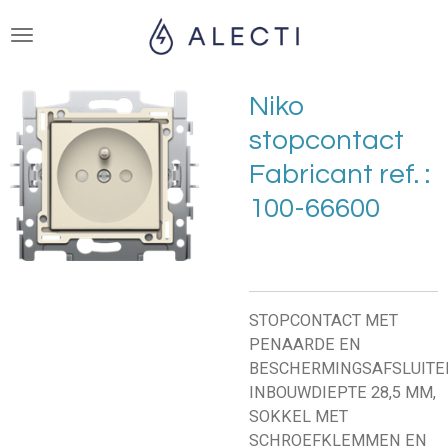
Ga
direct
naar
de
Niko
hoofdinhoud
stopcontact
Fabricant ref. :
100-66600
STOPCONTACT MET
PENAARDE EN
BESCHERMINGSAFSLUITE
INBOUWDIEPTE 28,5 MM,
SOKKEL MET
SCHROEFKLEMMEN EN