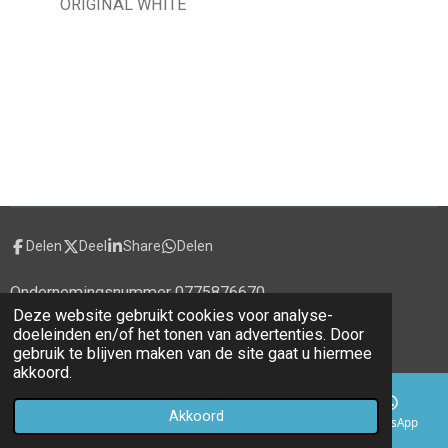
ORIGINAL WHITE
Delen
Deel
Share
Delen
Ondernemingsnummer 0775876670
Deze website gebruikt cookies voor analyse-
© 2020 - 2026 alecti.be
doeleinden en/of het tonen van advertenties. Door
Powered by
JouwWeb
gebruik te blijven maken van de site gaat u hiermee
akkoord.
Akkoord
E-mailadres
Telefoonnummer
Kaart
WhatsApp