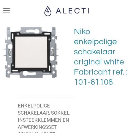
Ga
direct
naar
de
Niko
hoofdinhoud
enkelpolige
schakelaar
original white
Fabricant ref. :
101-61108
ENKELPOLIGE
SCHAKELAAR, SOKKEL,
INSTEEKKLEMMEN EN
AFWERKINGSSET