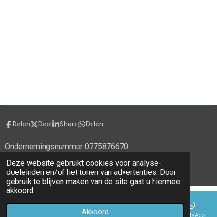
Delen
Deel
Share
Delen
Ondernemingsnummer 0775876670
© 2020 - 2026 alecti.be
Deze website gebruikt cookies voor analyse-
Powered by
JouwWeb
doeleinden en/of het tonen van advertenties. Door
gebruik te blijven maken van de site gaat u hiermee
akkoord.
Akkoord
E-mailadres
Telefoonnummer
Kaart
WhatsApp