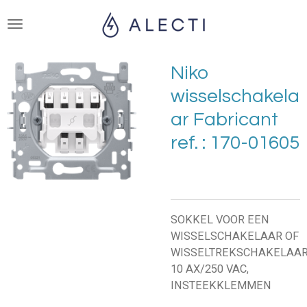
Ga
direct
naar
de
Niko
hoofdinhoud
wisselschakela
ar Fabricant
ref. : 170-01605
SOKKEL VOOR EEN
WISSELSCHAKELAAR OF
WISSELTREKSCHAKELAAR
10 AX/250 VAC,
INSTEEKKLEMMEN