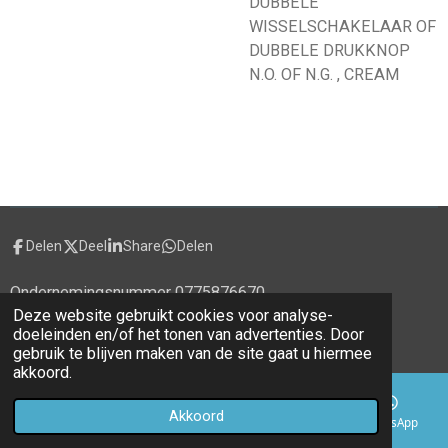
DUBBELE
WISSELSCHAKELAAR OF
DUBBELE DRUKKNOP
N.O. OF N.G. , CREAM
Delen
Deel
Share
Delen
Ondernemingsnummer 0775876670
Deze website gebruikt cookies voor analyse-
© 2020 - 2026 alecti.be
doeleinden en/of het tonen van advertenties. Door
Powered by
JouwWeb
gebruik te blijven maken van de site gaat u hiermee
akkoord.
Akkoord
E-mailadres
Telefoonnummer
Kaart
WhatsApp