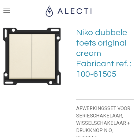
Ga
direct
naar
de
Niko dubbele
hoofdinhoud
toets original
cream
Fabricant ref. :
100-61505
AFWERKINGSSET VOOR
SERIESCHAKELAAR,
WISSELSCHAKELAAR +
DRUKKNOP N.O.,