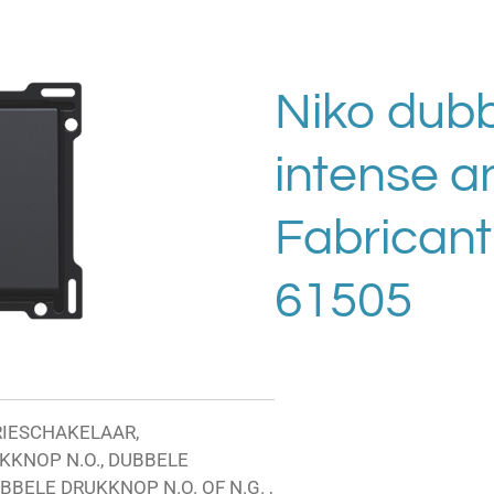
Niko dubb
intense a
Fabricant 
61505
IESCHAKELAAR,
KKNOP N.O., DUBBELE
BELE DRUKKNOP N.O. OF N.G. ,