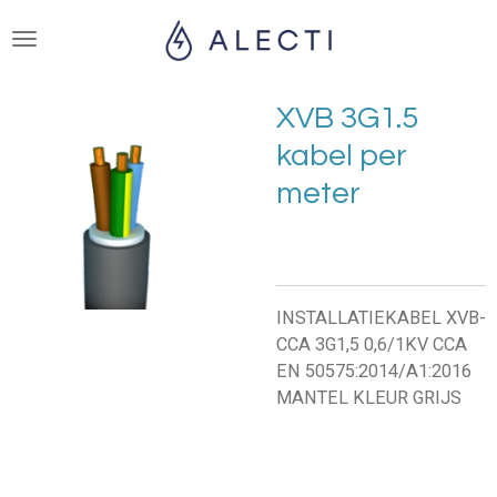
Ga
direct
naar
de
XVB 3G1.5
hoofdinhoud
kabel per
meter
INSTALLATIEKABEL XVB-
CCA 3G1,5 0,6/1KV CCA
EN 50575:2014/A1:2016
MANTEL KLEUR GRIJS