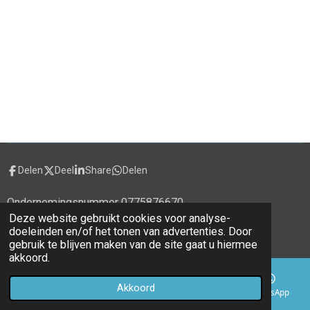
Delen
Deel
Share
Delen
Ondernemingsnummer 0775876670
Deze website gebruikt cookies voor analyse-
© 2020 - 2026 alecti.be
doeleinden en/of het tonen van advertenties. Door
Powered by
JouwWeb
gebruik te blijven maken van de site gaat u hiermee
akkoord.
Akkoord
E-mailadres
Telefoonnummer
Kaart
WhatsApp