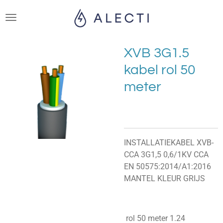
Ga
direct
naar
de
XVB 3G1.5
hoofdinhoud
kabel rol 50
meter
INSTALLATIEKABEL XVB-
CCA 3G1,5 0,6/1KV CCA
EN 50575:2014/A1:2016
MANTEL KLEUR GRIJS
rol 50 meter 1.24