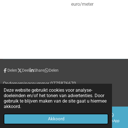
euro/meter
Delen
Deel
Share
Delen
Ondernemingsnummer 0775876670
Deze website gebruikt cookies voor analyse-
© 2020 - 2026 alecti.be
doeleinden en/of het tonen van advertenties. Door
Powered by
JouwWeb
gebruik te blijven maken van de site gaat u hiermee
akkoord.
Akkoord
E-mailadres
Telefoonnummer
Kaart
WhatsApp