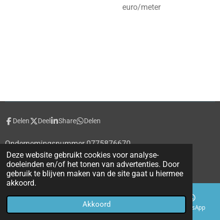
euro/meter
Delen
Deel
Share
Delen
Ondernemingsnummer 0775876670
Deze website gebruikt cookies voor analyse-
© 2020 - 2026 alecti.be
doeleinden en/of het tonen van advertenties. Door
Powered by
JouwWeb
gebruik te blijven maken van de site gaat u hiermee
akkoord.
Akkoord
E-mailadres
Telefoonnummer
Kaart
WhatsApp