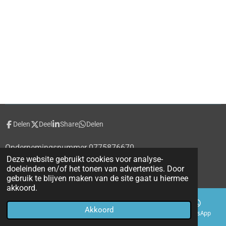
Delen
Deel
Share
Delen
Ondernemingsnummer 0775876670
Deze website gebruikt cookies voor analyse-
© 2020 - 2026 alecti.be
doeleinden en/of het tonen van advertenties. Door
Powered by
JouwWeb
gebruik te blijven maken van de site gaat u hiermee
akkoord.
Akkoord
E-mailadres
Telefoonnummer
Kaart
WhatsApp