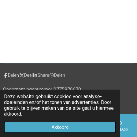
Delen
Deel
Share
Delen
Ondernemingsnummer 0775876670
Deze website gebruikt cookies voor analyse-
© 2020 - 2026 alecti.be
doeleinden en/of het tonen van advertenties. Door
Powered by
JouwWeb
gebruik te blijven maken van de site gaat u hiermee
akkoord.
Akkoord
E-mailadres
Telefoonnummer
Kaart
WhatsApp