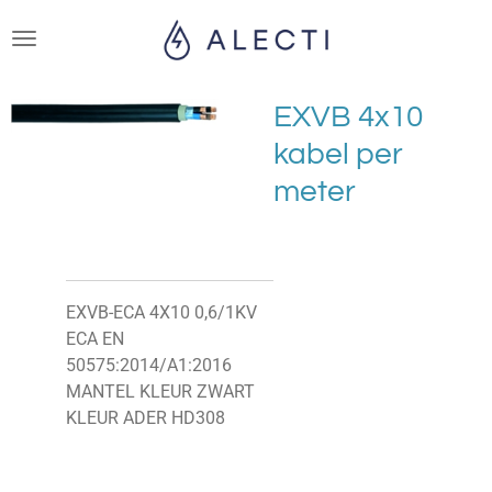
Ga
direct
naar
de
EXVB 4x10
hoofdinhoud
kabel per
meter
EXVB-ECA 4X10 0,6/1KV
ECA EN
50575:2014/A1:2016
MANTEL KLEUR ZWART
KLEUR ADER HD308