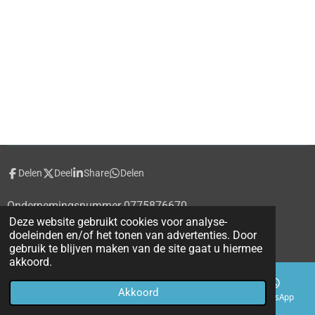
Delen
Deel
Share
Delen
Ondernemingsnummer 0775876670
Deze website gebruikt cookies voor analyse-
© 2020 - 2026 alecti.be
doeleinden en/of het tonen van advertenties. Door
Powered by
JouwWeb
gebruik te blijven maken van de site gaat u hiermee
akkoord.
Akkoord
E-mailadres
Telefoonnummer
Kaart
WhatsApp